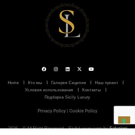
Home
Кто мы
Галерея Сицилия
Наш проект
Условия использования
Контакты
Подборка Sicily Luxury
Privacy Policy
|
Cookie Policy
2026 – © All Right Reserved – SicilyLuxury.com by
Soluzioni
Web
– P.IVA 07094950826