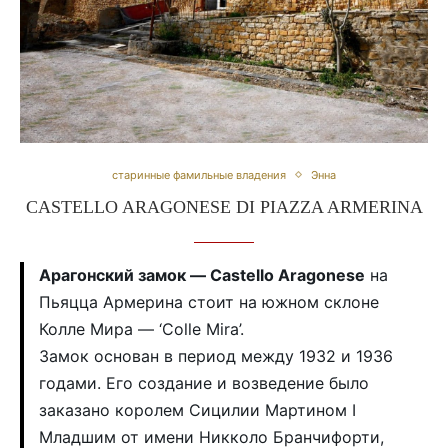
старинные фамильные владения
Энна
CASTELLO ARAGONESE DI PIAZZA ARMERINA
Арагонский замок — Castello Aragonese
на
Пьяцца Армерина стоит на южном склоне
Колле Мира — ‘Colle Mira’.
Замок основан в период между 1932 и 1936
годами. Его создание и возведение было
заказано королем Сицилии Мартином I
Младшим от имени Никколо Бранчифорти,