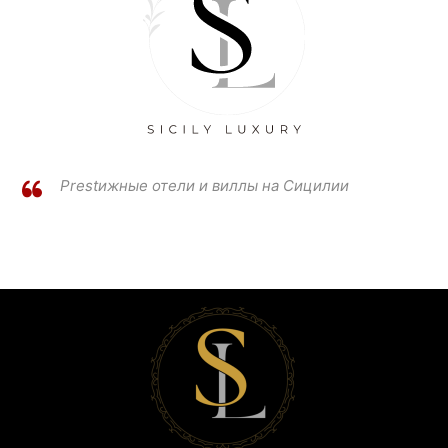
Prestижные отели и виллы на Сицилии