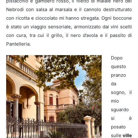
pistacchio e gambero rosso, il filetto di maiale nero dei
Nebrodi con salsa al marsala e il cannolo destrutturato
con ricotta e cioccolato mi hanno stregata. Ogni boccone
è stato un viaggio sensoriale, armonizzato dai vini scelti
con cura, tra cui il grillo, il nero d’avola e il passito di
Pantelleria.
Dopo
questo
pranzo
da
sogno, il
mio
sguardo
si è
posato
sulle
ville