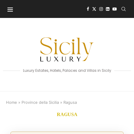
Luxury Estates, Hotels, Palaces and Villas in Sicily
Home
»
Province della Sicilia
»
Ragusa
RAGUSA