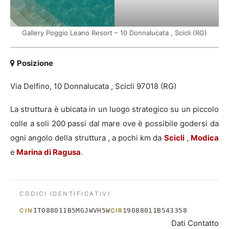
Gallery Poggio Leano Resort – 10 Donnalucata , Scicli (RG)
Posizione
Via Delfino, 10 Donnalucata , Scicli 97018 (RG)
La struttura è ubicata in un luogo strategico su un piccolo
colle a soli 200 passi dal mare ove è possibile godersi da
ogni angolo della struttura , a pochi km da
Scicli
,
Modica
e
Marina di Ragusa
.
CODICI IDENTIFICATIVI
IT088011B5MGJWVH5W
19088011B543358
CIN
CIR
Dati Contatto