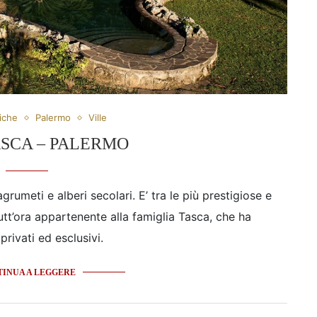
iche
Palermo
Ville
ASCA – PALERMO
rumeti e alberi secolari. E’ tra le più prestigiose e
utt’ora appartenente alla famiglia Tasca, che ha
rivati ed esclusivi.
INUA A LEGGERE