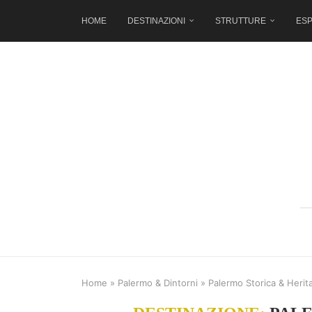
HOME
DESTINAZIONI
STRUTTURE
ESP
Home
»
Palermo & Dintorni
»
Palermo Storica & Herit