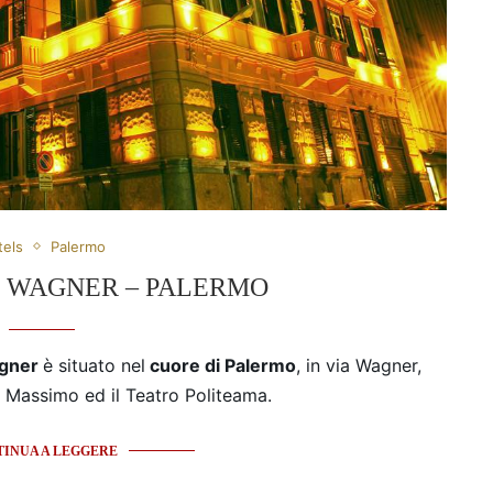
tels
Palermo
 WAGNER – PALERMO
agner
è situato nel
cuore di Palermo
, in via Wagner,
tro Massimo ed il Teatro Politeama.
INUA A LEGGERE