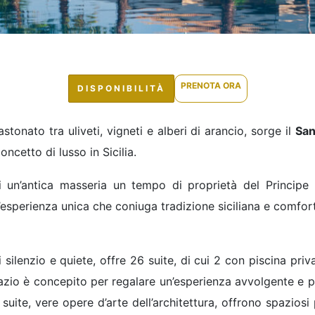
PRENOTA ORA
DISPONIBILITÀ
castonato tra uliveti, vigneti e alberi di arancio, sorge il
San
concetto di lusso in Sicilia.
di un’antica masseria un tempo di proprietà del Principe
’esperienza unica che coniuga tradizione siciliana e comfor
 silenzio e quiete, offre 26 suite, di cui 2 con piscina priv
azio è concepito per regalare un’esperienza avvolgente e pe
ite, vere opere d’arte dell’architettura, offrono spaziosi pa