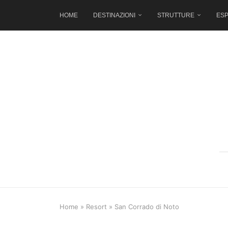
HOME
DESTINAZIONI
STRUTTURE
ESP
Home
»
Resort
»
San Corrado di Noto