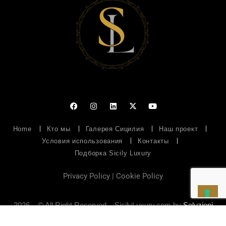
Home
Кто мы
Галерея Сицилия
Наш проект
Условия использования
Контакты
Подборка Sicily Luxury
Privacy Policy
|
Cookie Policy
2026 – © All Right Reserved – SicilyLuxury.com by
Soluzioni
Web
– P.IVA 07094950826