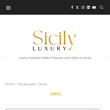
Luxury Estates, Hotels, Palaces and Villas in Sicily
Home
»
Провинция
»
Энна
ЭННА