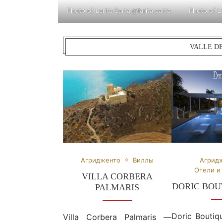
Photo of Larita Sarta
@larita.sarta
Photo of L
VALLE D
Агридженто
Виллы
Агрид
Отели и
VILLA CORBERA
DORIC BOU
PALMARIS
Doric Boutiq
Villa Corbera Palmaris —