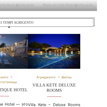
arita Sarta
@larita.sarta
Photo of Larita Sarta
@larita.sarta
EI TEMPI AGRIGENTO
женто
Агридженто
Виллы
 гостиницы
VILLA KETE DELUXE
TIQUE HOTEL
ROOMS
ue Hotel — это
Villa Kete – Deluxe Rooms