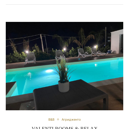
B&B
Агридженто
VALENTI ROOMS & RELAX