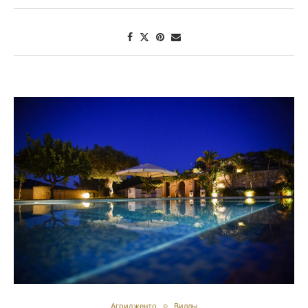
Агридженто
Виллы