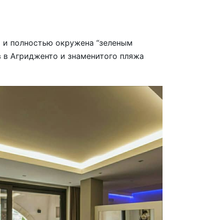
а и полностью окружена “зеленым
в в Агридженто и знаменитого пляжа