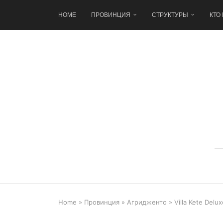
HOME
ПРОВИНЦИЯ
СТРУКТУРЫ
КТО
Home
»
Провинция
»
Агридженто
»
Villa Kete Delu