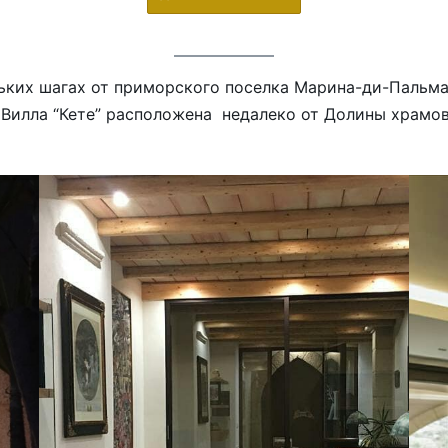
льких шагах от приморского поселка Марина-ди-Пальм
 Вилла “Кете” расположена недалеко от Долины храмо