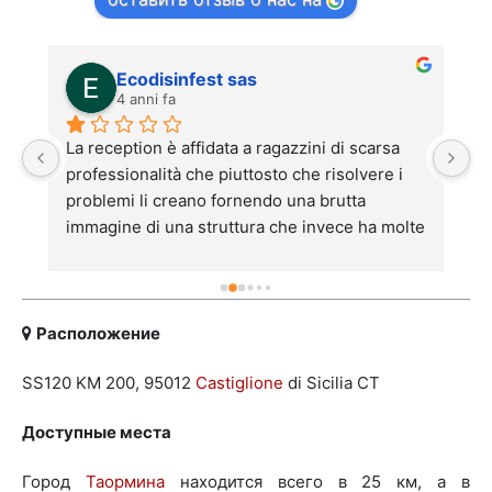
Ecodisinfest sas
4 anni fa
 
La reception è affidata a ragazzini di scarsa 
E
professionalità che piuttosto che risolvere i 
tr
problemi li creano fornendo una brutta 
ri
immagine di una struttura che invece ha molte 
r
positività. Il front office è il biglietto da da 
ha
visita di una struttura, se non funziona si 
g
scoraggiano i clienti che in un posto di quella 
l
levatura si aspettano garbo, professionalità e 
c
Расположение
disponibilità. Il dr Virga farebbe bene a 
go
SS120 KM 200, 95012
Castiglione
di Sicilia CT
vigilare.
le
c
Доступные места
pi
S
Город
Таормина
находится всего в 25 км, а в