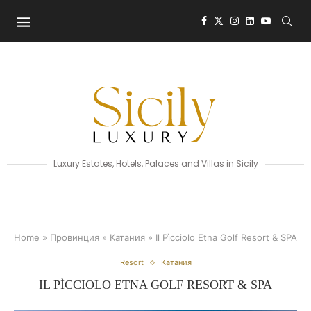
Luxury Estates, Hotels, Palaces and Villas in Sicily
Home
»
Провинция
»
Катания
»
Il Pìcciolo Etna Golf Resort & SPA
Resort
Катания
IL PÌCCIOLO ETNA GOLF RESORT & SPA