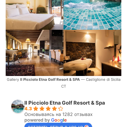
Gallery
Il Pìcciolo Etna Golf Resort & SPA
— Castiglione di Sicilia
CT
Il Picciolo Etna Golf Resort & Spa
4.3
Основываясь на 1282 отзывах
powered by
G
o
o
g
l
e
оставить отзыв о нас на