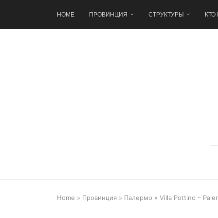
HOME
ПРОВИНЦИЯ
СТРУКТУРЫ
КТО
Home
»
Провинция
»
Палермо
»
Villa Pottino – Pal