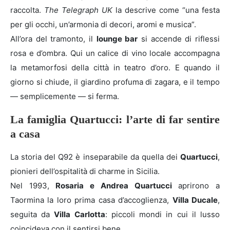
raccolta.
The Telegraph UK
la descrive come “una festa
per gli occhi, un’armonia di decori, aromi e musica”.
All’ora del tramonto, il
lounge bar
si accende di riflessi
rosa e d’ombra. Qui un calice di vino locale accompagna
la metamorfosi della città in teatro d’oro. E quando il
giorno si chiude, il giardino profuma di zagara, e il tempo
— semplicemente — si ferma.
La famiglia Quartucci: l’arte di far sentire
a casa
La storia del Q92 è inseparabile da quella dei
Quartucci
,
pionieri dell’ospitalità di charme in Sicilia.
Nel 1993,
Rosaria e Andrea Quartucci
aprirono a
Taormina la loro prima casa d’accoglienza,
Villa Ducale
,
seguita da
Villa Carlotta
: piccoli mondi in cui il lusso
coincideva con il sentirsi bene.