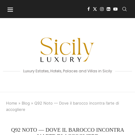
Luxury Estates, Hotels, Palaces and Villas in Sicily
Home
»
Blog
»
Q92 Noto — Dove il barocco incontra l’arte di
accogliere
Q92 NOTO — DOVE IL BAROCCO INCONTRA