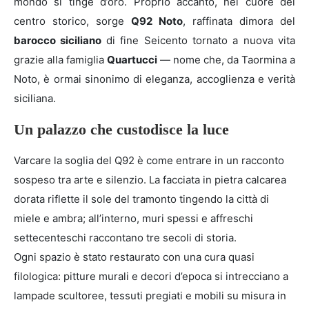
mondo si tinge d’oro. Proprio accanto, nel cuore del
centro storico, sorge
Q92 Noto
, raffinata dimora del
barocco siciliano
di fine Seicento tornato a nuova vita
grazie alla famiglia
Quartucci
— nome che, da Taormina a
Noto, è ormai sinonimo di eleganza, accoglienza e verità
siciliana.
Un palazzo che custodisce la luce
Varcare la soglia del Q92 è come entrare in un racconto
sospeso tra arte e silenzio. La facciata in pietra calcarea
dorata riflette il sole del tramonto tingendo la città di
miele e ambra; all’interno, muri spessi e affreschi
settecenteschi raccontano tre secoli di storia.
Ogni spazio è stato restaurato con una cura quasi
filologica: pitture murali e decori d’epoca si intrecciano a
lampade scultoree, tessuti pregiati e mobili su misura in