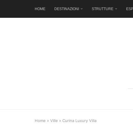
HOME
DESTINAZIONI
STRUTTURE
ESP
Home
»
Ville
»
Curina Luxury Villa