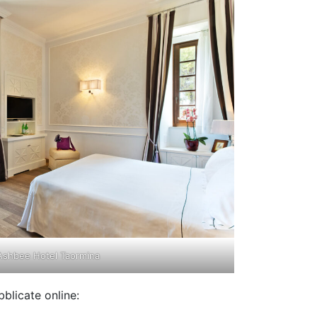
Ashbee Hotel Taormina
blicate online: