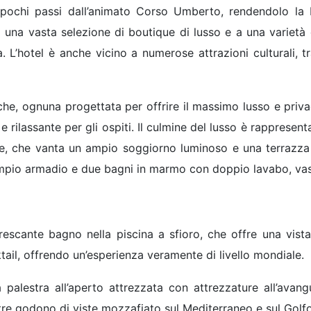
a pochi passi dall’animato Corso Umberto, rendendolo la 
 una vasta selezione di boutique di lusso e a una varietà 
ina. L’hotel è anche vicino a numerose attrazioni culturali, t
iche, ognuna progettata per offrire il massimo lusso e pri
rilassante per gli ospiti. Il culmine del lusso è rappresen
ee, che vanta un ampio soggiorno luminoso e una terrazza
 ampio armadio e due bagni in marmo con doppio lavabo, va
frescante bagno nella piscina a sfioro, che offre una vista
ktail, offrendo un’esperienza veramente di livello mondiale.
a palestra all’aperto attrezzata con attrezzature all’ava
tre godono di viste mozzafiato sul Mediterraneo e sul Golf