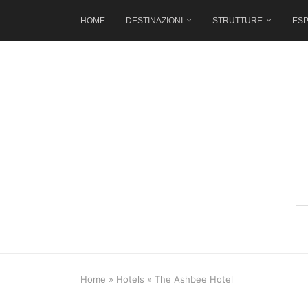
HOME
DESTINAZIONI
STRUTTURE
ESP
Home
»
Hotels
»
The Ashbee Hotel