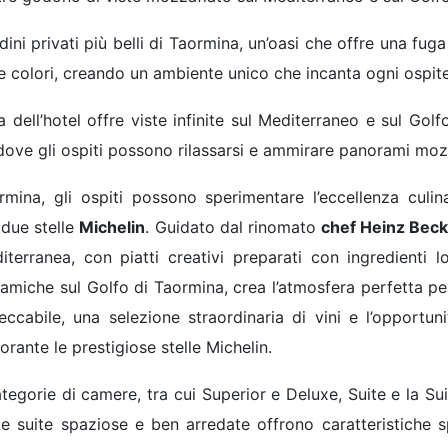
dini privati più belli di Taormina, un’oasi che offre una fuga
i e colori, creando un ambiente unico che incanta ogni ospite
 dell’hotel offre viste infinite sul Mediterraneo e sul Golf
, dove gli ospiti possono rilassarsi e ammirare panorami moz
ina, gli ospiti possono sperimentare l’eccellenza culinar
n due stelle
Michelin
. Guidato dal rinomato
chef Heinz Beck
iterranea, con piatti creativi preparati con ingredienti lo
oramiche sul Golfo di Taormina, crea l’atmosfera perfetta per
cabile, una selezione straordinaria di vini e l’opportunit
rante le prestigiose stelle Michelin.
categorie di camere, tra cui Superior e Deluxe, Suite e la
Le suite spaziose e ben arredate offrono caratteristiche 