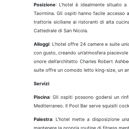
Posizione
: L’hotel è idealmente situato 
Taormina. Gli ospiti hanno facile accesso a
trattorie siciliane ai ristoranti di alta cuc
Cattedrale di San Nicola.
Alloggi
: L’hotel offre 24 camere e suite un
con gusto, creando un’atmosfera piacevole e 
onore dell’architetto Charles Robert Ashb
suite offre un comodo letto king-size, un
Servizi
:
Piscina
: Gli ospiti possono godersi un rin
Mediterraneo. Il Pool Bar serve squisiti coc
Palestra
: L’hotel mette a disposizione un
mantenere la propria routine di fitness men