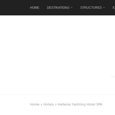
HOME
DESTINATIONS
STRUCTURES
E
Home
»
Hotels
»
Hellenia Yachting Hotel SPA