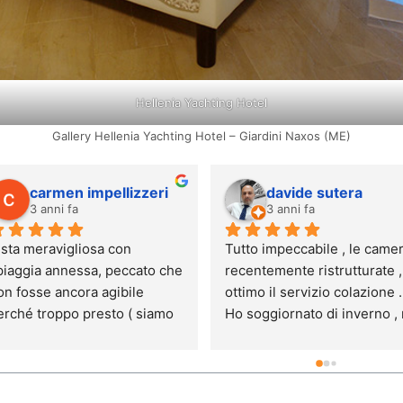
Hellenia Yachting Hotel
Gallery Hellenia Yachting Hotel – Giardini Naxos (ME)
Giovanni Marino
Silvana L
4 anni fa
4 anni fa
ruttura di ottimo livello,sul 
Posizione del hotel 
are con piscina ,spa e 
eccezionale affacciato al ma
amere ampie eleganti e 
, purtroppo non è da 4 stelle 
onfortevoli.  Ha ampiamente 
avevo una superior con mini
uperato le nostre aspettative, 
bar da consumare ogni giorn
ià alte.Gestito in maniera 
c erano 2 Coca-Cole e 2 
mpeccabile ,personale 
bottiglie di acqua , tutti gli altr
empre disponibile a gestire 
3 giorni acqua niente 