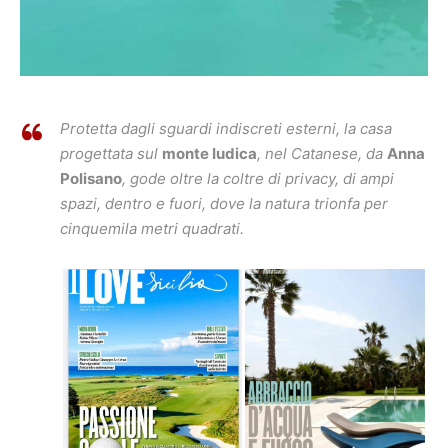
Protetta dagli sguardi indiscreti esterni, la casa
progettata sul
monte Iudica
, nel Catanese, da
Anna
Polisano
, gode oltre la coltre di privacy, di ampi
spazi, dentro e fuori, dove la natura trionfa per
cinquemila metri quadrati.