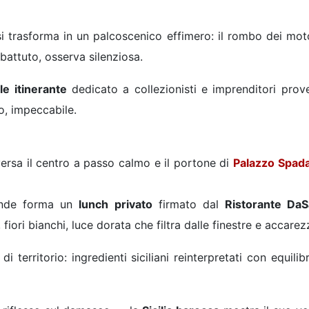
i trasforma in un palcoscenico effimero: il rombo dei moto
 battuto, osserva silenziosa.
e itinerante
dedicato a collezionisti e imprenditori proven
to, impeccabile.
versa il centro a passo calmo e il portone di
Palazzo Spada
rende forma un
lunch privato
firmato dal
Ristorante DaS
 fiori bianchi, luce dorata che filtra dalle finestre e accarez
territorio: ingredienti siciliani reinterpretati con equil