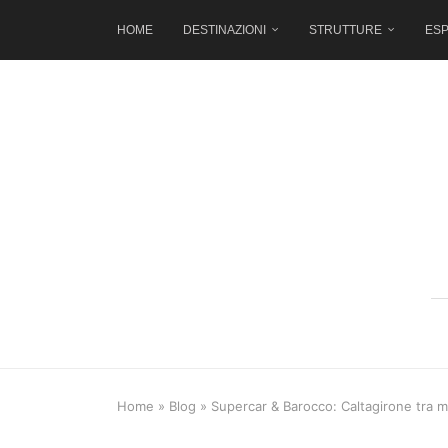
HOME
DESTINAZIONI
STRUTTURE
ESP
Home
»
Blog
»
Supercar & Barocco: Caltagirone tra m