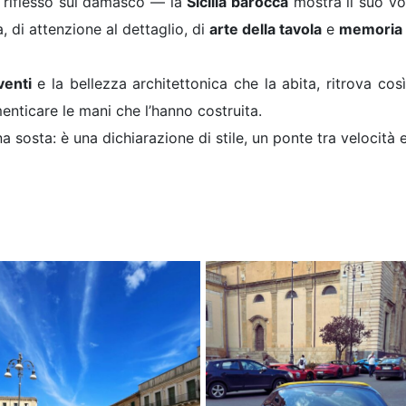
n riflesso sul damasco — la
Sicilia barocca
mostra il suo vo
, di attenzione al dettaglio, di
arte della tavola
e
memoria 
venti
e la bellezza architettonica che la abita, ritrova cos
enticare le mani che l’hanno costruita.
na sosta: è una dichiarazione di stile, un ponte tra velocità