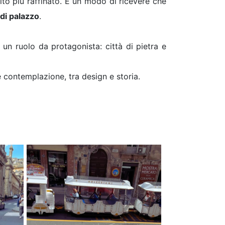
lto più raffinato. È un modo di ricevere che
di palazzo
.
ì un ruolo da protagonista: città di pietra e
 e contemplazione, tra design e storia.