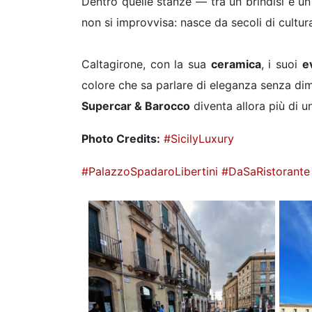
Dentro quelle stanze — tra un brindisi e u
non si improvvisa: nasce da secoli di cultura
Caltagirone, con la sua
ceramica
, i suoi
e
colore che sa parlare di eleganza senza dim
Supercar & Barocco
diventa allora più di u
Photo Credits:
#SicilyLuxury
#PalazzoSpadaroLibertini
#DaSaRistorante