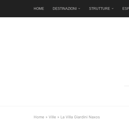
HOME
DESTINAZIONI
STRUTTURE
ESP
Home
»
Ville
»
La Villa Giardini Naxos