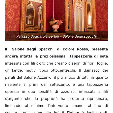
Palazzo Spadaro Libertini – Salone degli specchi
Il Salone degli Specchi
,
di colore Rosso
,
presenta
ancora intatta la preziosissima tappezzeria di seta
intessuta con fili d’oro che creano disegni di fiori, foglie,
ghirlande, motivi tipici ottocenteschi. Il damasco dei
parati del Salone Azzurro, il più antico di tutti, in quanto
risalente ai primi del settecento, è una tappezzeria
operata in due tonalità di azzurro, intessuta a fili
d’argento che la proprietà ha preferito ripristinare,
limitando al minimo l’intervento umano, al fine di
conservarne la genuinità. Infatti, l’integrità degli arredi,