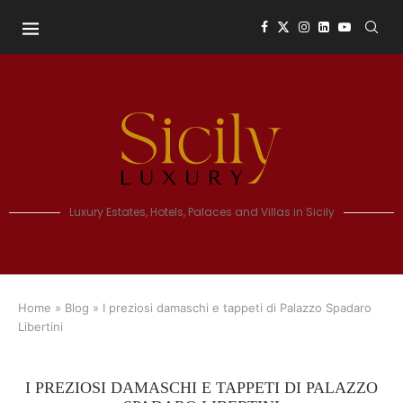
Luxury Estates, Hotels, Palaces and Villas in Sicily
Home
»
Blog
»
I preziosi damaschi e tappeti di Palazzo Spadaro
Libertini
I PREZIOSI DAMASCHI E TAPPETI DI PALAZZO